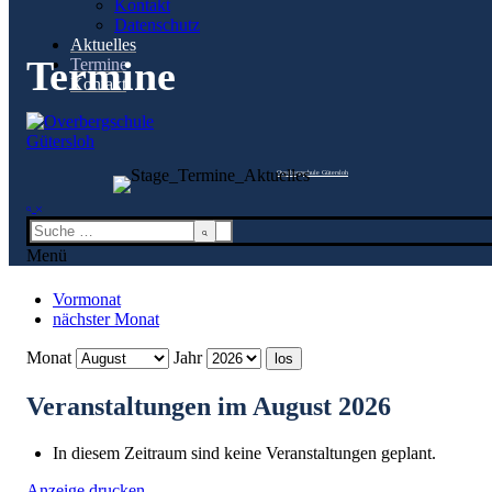
Kontakt
Kontakt
Datenschutz
Datenschutz
Aktuelles
Aktuelles
Termine
Termine
Termine
Kontakt
Kontakt
Termine
Overbergschule Gütersloh
Startseite
Termine
Suchen
nach:
Menü
Vormonat
nächster Monat
Monat
Jahr
Veranstaltungen im August 2026
In diesem Zeitraum sind keine Veranstaltungen geplant.
Anzeige
drucken