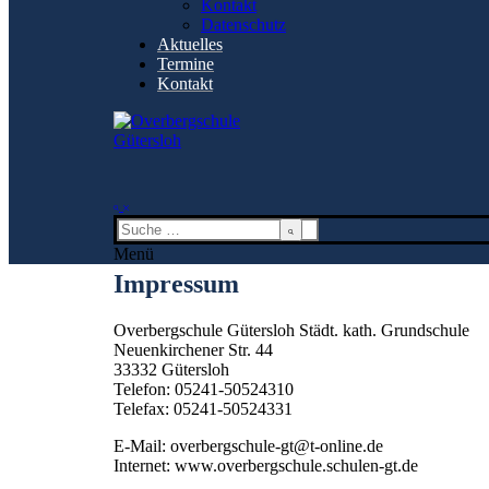
Kontakt
Kontakt
Datenschutz
Datenschutz
Aktuelles
Aktuelles
Termine
Termine
Kontakt
Kontakt
Impressum / Cookies
Startseite
Impressum / Cookies
Suchen
nach:
Menü
Impressum
Overbergschule Gütersloh Städt. kath. Grundschule
Neuenkirchener Str. 44
33332 Gütersloh
Telefon: 05241-50524310
Telefax: 05241-50524331
E-Mail: overbergschule-gt@t-online.de
Internet: www.overbergschule.schulen-gt.de