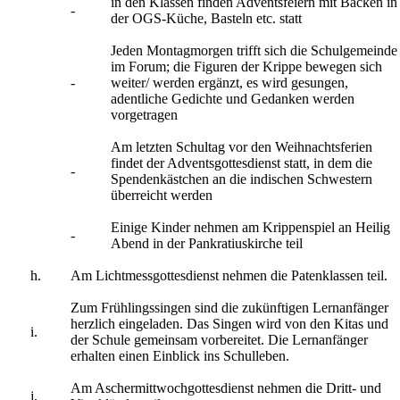
in den Klassen finden Adventsfeiern mit Backen in
-
der OGS-Küche, Basteln etc. statt
Jeden Montagmorgen trifft sich die Schulgemeinde
im Forum; die Figuren der Krippe bewegen sich
-
weiter/ werden ergänzt, es wird gesungen,
adentliche Gedichte und Gedanken werden
vorgetragen
Am letzten Schultag vor den Weihnachtsferien
findet der Adventsgottesdienst statt, in dem die
-
Spendenkästchen an die indischen Schwestern
überreicht werden
Einige Kinder nehmen am Krippenspiel an Heilig
-
Abend in der Pankratiuskirche teil
h.
Am Lichtmessgottesdienst nehmen die Patenklassen teil.
Zum Frühlingssingen sind die zukünftigen Lernanfänger
herzlich eingeladen. Das Singen wird von den Kitas und
i.
der Schule gemeinsam vorbereitet. Die Lernanfänger
erhalten einen Einblick ins Schulleben.
Am Aschermittwochgottesdienst nehmen die Dritt- und
j.