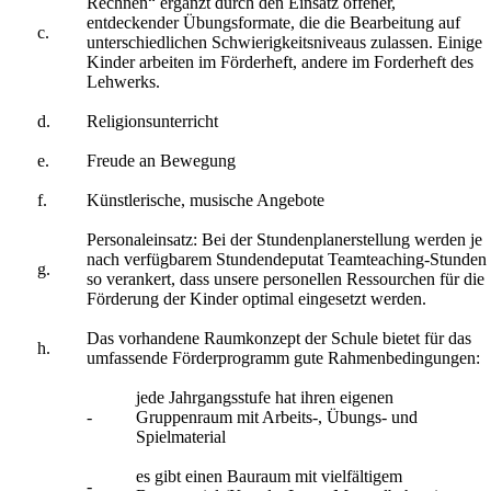
Rechnen“ ergänzt durch den Einsatz offener,
entdeckender Übungsformate, die die Bearbeitung auf
c.
unterschiedlichen Schwierigkeitsniveaus zulassen. Einige
Kinder arbeiten im Förderheft, andere im Forderheft des
Lehwerks.
d.
Religionsunterricht
e.
Freude an Bewegung
f.
Künstlerische, musische Angebote
Personaleinsatz: Bei der Stundenplanerstellung werden je
nach verfügbarem Stundendeputat Teamteaching-Stunden
g.
so verankert, dass unsere personellen Ressourchen für die
Förderung der Kinder optimal eingesetzt werden.
Das vorhandene Raumkonzept der Schule bietet für das
h.
umfassende Förderprogramm gute Rahmenbedingungen:
jede Jahrgangsstufe hat ihren eigenen
-
Gruppenraum mit Arbeits-, Übungs- und
Spielmaterial
es gibt einen Bauraum mit vielfältigem
-