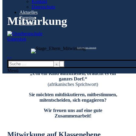
Kontakt
Kontakt
Datenschutz
Datenschutz
Aktuelles
Aktuelles
Termine
Mitwirkung
Termine
Kontakt
Kontakt
Mitwirkung
Overbergschule Gütersloh
Startseite
Mitwirkung
Suchen
nach:
Menü
„Um ein Kind aufzuziehen, braucht es ein
ganzes Dorf.“
(afrikanisches Sprichwort)
Sie möchten mitdiskutieren, mitbestimmen,
mitentscheiden, sich engagieren?
Wir freuen uns auf eine gute
Zusammenarbeit!
Mitwirkung auf Klassenebene