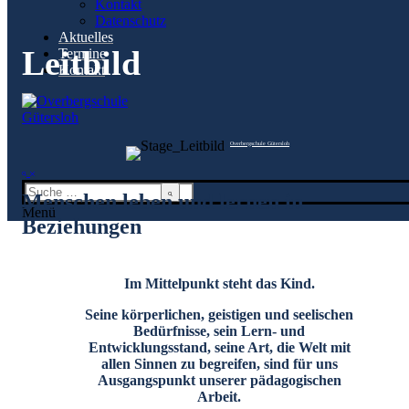
Kontakt
Kontakt
Datenschutz
Datenschutz
Aktuelles
Aktuelles
Termine
Leitbild
Termine
Kontakt
Kontakt
Leitbild
Overbergschule Gütersloh
Startseite
Leitbild
Suchen
Menschen leben und lernen in
nach:
Menü
Beziehungen
Im Mittelpunkt steht das Kind.
Seine körperlichen, geistigen und seelischen
Bedürfnisse, sein Lern- und
Entwicklungsstand, seine Art, die Welt mit
allen Sinnen zu begreifen, sind für uns
Ausgangspunkt unserer pädagogischen
Arbeit.